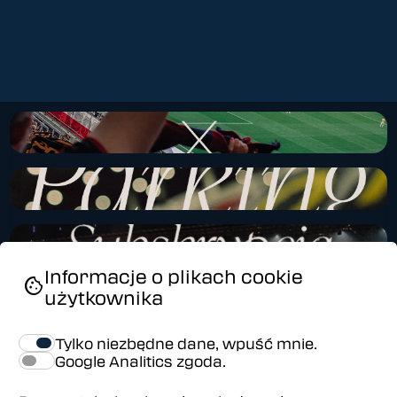
add_shopping_cart
Informacje o plikach cookie
cookie
Kup
użytkownika
Tylko niezbędne dane, wpuść mnie.
Google Analitics zgoda.
add_shopping_cart